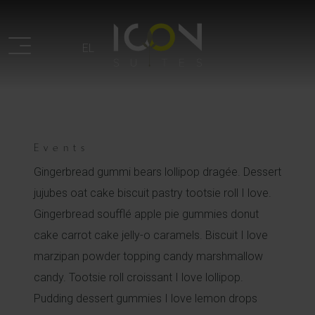
EL
Events
Gingerbread gummi bears lollipop dragée. Dessert
jujubes oat cake biscuit pastry tootsie roll I love.
Gingerbread soufflé apple pie gummies donut
cake carrot cake jelly-o caramels. Biscuit I love
marzipan powder topping candy marshmallow
candy. Tootsie roll croissant I love lollipop.
Pudding dessert gummies I love lemon drops