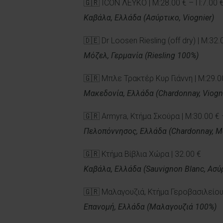
🇬🇷 ICON ΛΕΥΚΟ | Μ:28.00 € – Π:7.00 
Καβάλα, Ελλάδα (Ασύρτικο, Viognier)
🇩🇪 Dr Loosen Riesling (off dry) | M:32.
Μόζελ, Γερμανία (Riesling 100%)
🇬🇷 Μπλε Τρακτέρ Κυρ Γιάννη | Μ:29.00
Μακεδονία, Ελλάδα (Chardonnay, Viogni
🇬🇷 Armyra, Κτήμα Σκούρα | Μ:30.00 € 
Πελοπόννησος, Ελλάδα (Chardonnay, Μ
🇬🇷 Κτήμα Βίβλια Χώρα | 32.00 €
Καβάλα, Ελλάδα (Sauvignon Blanc, Ασύ
🇬🇷 Μαλαγουζιά, Κτήμα Γεροβασιλείου 
Επανομή, Ελλάδα (Μαλαγουζιά 100%)