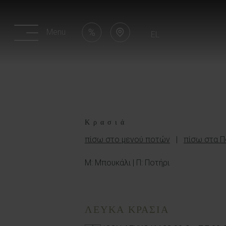
Menu
EL
Offers Link
Location Link
Κρασιά
πίσω στο μενού ποτών
|
πίσω στα Π
Μ: Μπουκάλι | Π: Ποτήρι
ΛΕΥΚΑ ΚΡΑΣΙΑ