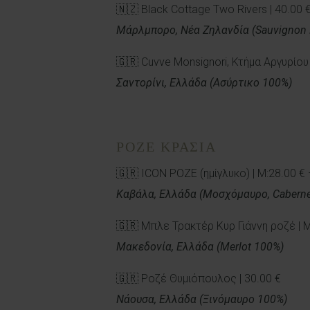
🇳🇿 Black Cottage Two Rivers | 40.00 
Μάρλμπορο, Νέα Ζηλανδία (Sauvignon 
🇬🇷 Cuvve Monsignori, Κτήμα Αργυρίου 
Σαντορίνι, Ελλάδα (Ασύρτικο 100%)
ΡΟΖΕ ΚΡΑΣΙΑ
🇬🇷 ICON ΡΟΖΕ (ημίγλυκο) | Μ:28.00 € 
Καβάλα, Ελλάδα (Μοσχόμαυρο, Caberne
🇬🇷 Μπλε Τρακτέρ Κυρ Γιάννη ροζέ | Μ
Μακεδονία, Ελλάδα (Merlot 100%)
🇬🇷 Ροζέ Θυμιόπουλος | 30.00 €
Νάουσα, Ελλάδα (Ξινόμαυρο 100%)