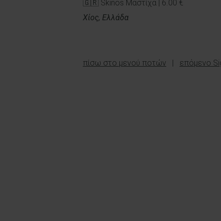
🇬🇷 Skinos Μαστίχα | 6.00 €
Χίος, Ελλάδα
πίσω στο μενού ποτών
|
επόμενο Sig