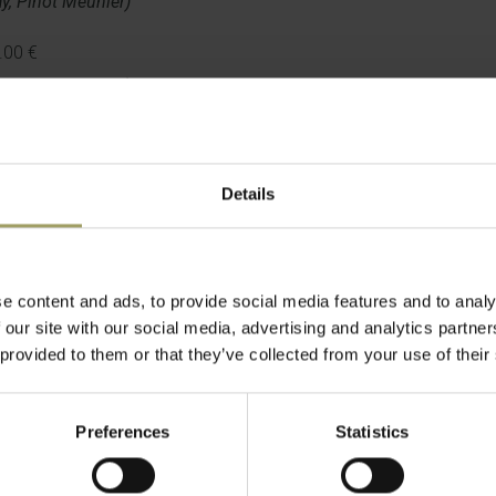
y, Pinot Meunier)
.00 €
y, Pinot Meunier)
0 €
y, Pinot Meunier)
Details
e content and ads, to provide social media features and to analy
7.00 €
 our site with our social media, advertising and analytics partn
 provided to them or that they’ve collected from your use of their
0 €
Cabernet Sauvignon)
Preferences
Statistics
 | 48.00 €