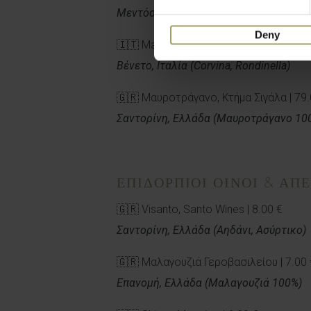
Μεντόσα, Αργεντινή (Malbec 100%)
Deny
🇮🇹 Mazzi Amarone Della Valpolicella C
Βένετο, Ιταλία (Corvina, Rondinella)
🇬🇷 Μαυροτράγανο, Κτήμα Σιγάλα | 79.
Σαντορίνη, Ελλάδα (Μαυροτράγανο 10
ΕΠΙΔΟΡΠΙΟΙ ΟΙΝΟΙ & ΑΠΕ
🇬🇷 Visanto, Santo Wines | 8.00 €
Σαντορίνη, Ελλάδα (Αηδάνι, Ασύρτικο)
🇬🇷 Μαλαγουζιά Γεροβασιλείου | 7.00 
Επανομή, Ελλάδα (Μαλαγουζιά 100%)